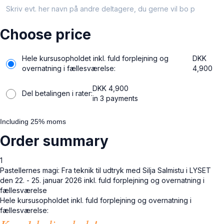
Skriv evt. her navn på andre deltagere, du gerne vil bo på værelse med.
Choose price
Hele kursusopholdet inkl. fuld forplejning og
DKK
overnatning i fællesværelse:
4,900
DKK
4,900
Del betalingen i rater:
in 3 payments
Including 25% moms
Order summary
1
Pastellernes magi: Fra teknik til udtryk med Silja Salmistu i LYSET
den 22. - 25. januar 2026 inkl. fuld forplejning og overnatning i
fællesværelse
Hele kursusopholdet inkl. fuld forplejning og overnatning i
fællesværelse: