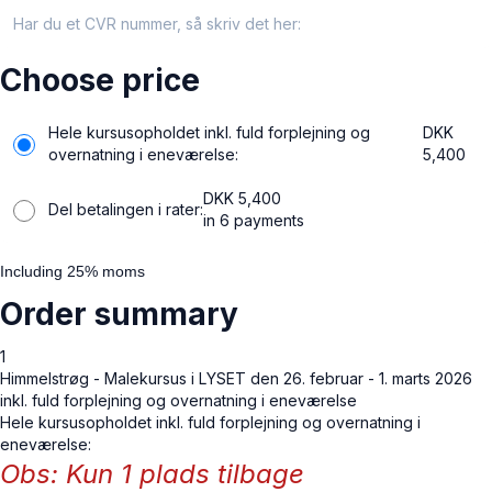
Har du et CVR nummer, så skriv det her:
Choose price
Hele kursusopholdet inkl. fuld forplejning og
DKK
overnatning i eneværelse:
5,400
DKK
5,400
Del betalingen i rater:
in 6 payments
Including 25% moms
Order summary
1
Himmelstrøg - Malekursus i LYSET den 26. februar - 1. marts 2026
inkl. fuld forplejning og overnatning i eneværelse
Hele kursusopholdet inkl. fuld forplejning og overnatning i
eneværelse:
Obs: Kun 1 plads tilbage