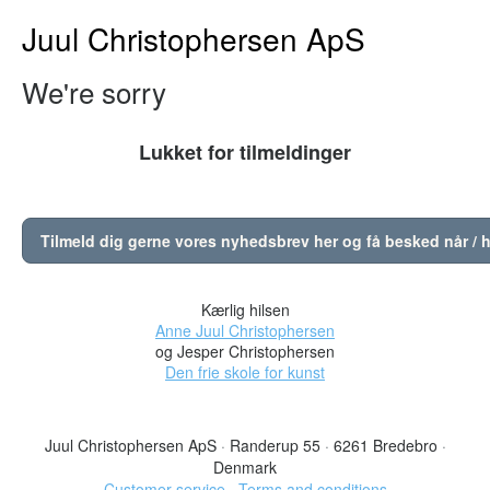
Juul Christophersen ApS
We're sorry
Lukket for tilmeldinger
Tilmeld dig gerne vores nyhedsbrev her og få besked når / h
Kærlig hilsen
Anne Juul Christophersen
og Jesper Christophersen
Den frie skole for kunst
Juul Christophersen ApS
·
Randerup 55
·
6261 Bredebro
·
Denmark
Customer service
·
Terms and conditions